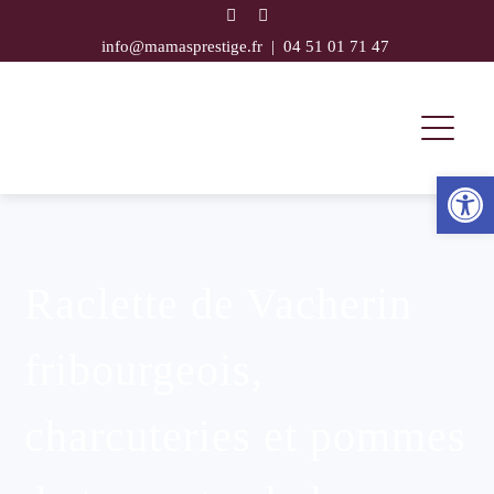
info@mamasprestige.fr
|
04 51 01 71 47
Ouvrir la 
Raclette de Vacherin
fribourgeois,
charcuteries et pommes